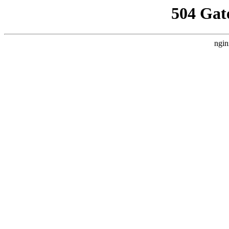
504 Gat
ngin