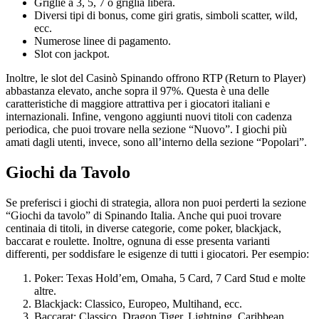
Griglie a 3, 5, 7 o griglia libera.
Diversi tipi di bonus, come giri gratis, simboli scatter, wild,
ecc.
Numerose linee di pagamento.
Slot con jackpot.
Inoltre, le slot del Casinò Spinando offrono RTP (Return to Player)
abbastanza elevato, anche sopra il 97%. Questa è una delle
caratteristiche di maggiore attrattiva per i giocatori italiani e
internazionali. Infine, vengono aggiunti nuovi titoli con cadenza
periodica, che puoi trovare nella sezione “Nuovo”. I giochi più
amati dagli utenti, invece, sono all’interno della sezione “Popolari”.
Giochi da Tavolo
Se preferisci i giochi di strategia, allora non puoi perderti la sezione
“Giochi da tavolo” di Spinando Italia. Anche qui puoi trovare
centinaia di titoli, in diverse categorie, come poker, blackjack,
baccarat e roulette. Inoltre, ognuna di esse presenta varianti
differenti, per soddisfare le esigenze di tutti i giocatori. Per esempio:
Poker: Texas Hold’em, Omaha, 5 Card, 7 Card Stud e molte
altre.
Blackjack: Classico, Europeo, Multihand, ecc.
Baccarat: Classico, Dragon Tiger, Lightning, Caribbean,