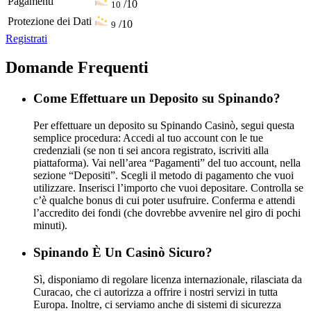
Pagamenti
/10
10
Protezione dei Dati
/10
9
Registrati
Domande Frequenti
Come Effettuare un Deposito su Spinando?
Per effettuare un deposito su Spinando Casinò, segui questa
semplice procedura: Accedi al tuo account con le tue
credenziali (se non ti sei ancora registrato, iscriviti alla
piattaforma). Vai nell’area “Pagamenti” del tuo account, nella
sezione “Depositi”. Scegli il metodo di pagamento che vuoi
utilizzare. Inserisci l’importo che vuoi depositare. Controlla se
c’è qualche bonus di cui poter usufruire. Conferma e attendi
l’accredito dei fondi (che dovrebbe avvenire nel giro di pochi
minuti).
Spinando È Un Casinò Sicuro?
Sì, disponiamo di regolare licenza internazionale, rilasciata da
Curacao, che ci autorizza a offrire i nostri servizi in tutta
Europa. Inoltre, ci serviamo anche di sistemi di sicurezza