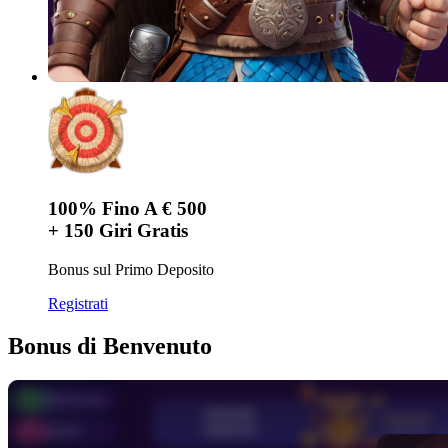
100% Fino A € 500
+ 150 Giri Gratis
Bonus sul Primo Deposito
Registrati
Bonus di Benvenuto