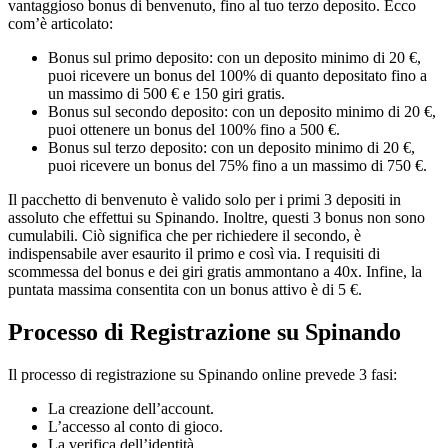
vantaggioso bonus di benvenuto, fino al tuo terzo deposito. Ecco
com’è articolato:
Bonus sul primo deposito: con un deposito minimo di 20 €,
puoi ricevere un bonus del 100% di quanto depositato fino a
un massimo di 500 € e 150 giri gratis.
Bonus sul secondo deposito: con un deposito minimo di 20 €,
puoi ottenere un bonus del 100% fino a 500 €.
Bonus sul terzo deposito: con un deposito minimo di 20 €,
puoi ricevere un bonus del 75% fino a un massimo di 750 €.
Il pacchetto di benvenuto è valido solo per i primi 3 depositi in
assoluto che effettui su Spinando. Inoltre, questi 3 bonus non sono
cumulabili. Ciò significa che per richiedere il secondo, è
indispensabile aver esaurito il primo e così via. I requisiti di
scommessa del bonus e dei giri gratis ammontano a 40x. Infine, la
puntata massima consentita con un bonus attivo è di 5 €.
Processo di Registrazione su Spinando
Il processo di registrazione su Spinando online prevede 3 fasi:
La creazione dell’account.
L’accesso al conto di gioco.
La verifica dell’identità.