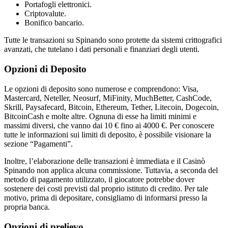
Portafogli elettronici.
Criptovalute.
Bonifico bancario.
Tutte le transazioni su Spinando sono protette da sistemi crittografici
avanzati, che tutelano i dati personali e finanziari degli utenti.
Opzioni di Deposito
Le opzioni di deposito sono numerose e comprendono: Visa,
Mastercard, Neteller, Neosurf, MiFinity, MuchBetter, CashCode,
Skrill, Paysafecard, Bitcoin, Ethereum, Tether, Litecoin, Dogecoin,
BitcoinCash e molte altre. Ognuna di esse ha limiti minimi e
massimi diversi, che vanno dai 10 € fino ai 4000 €. Per conoscere
tutte le informazioni sui limiti di deposito, è possibile visionare la
sezione “Pagamenti”.
Inoltre, l’elaborazione delle transazioni è immediata e il Casinò
Spinando non applica alcuna commissione. Tuttavia, a seconda del
metodo di pagamento utilizzato, il giocatore potrebbe dover
sostenere dei costi previsti dal proprio istituto di credito. Per tale
motivo, prima di depositare, consigliamo di informarsi presso la
propria banca.
Opzioni di prelievo