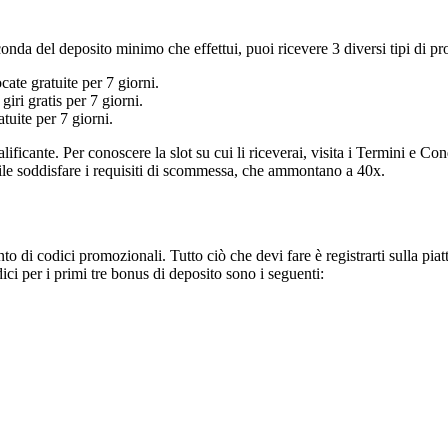
conda del deposito minimo che effettui, puoi ricevere 3 diversi tipi di p
ate gratuite per 7 giorni.
ri gratis per 7 giorni.
tuite per 7 giorni.
lificante. Per conoscere la slot su cui li riceverai, visita i Termini e Co
abile soddisfare i requisiti di scommessa, che ammontano a 40x.
o di codici promozionali. Tutto ciò che devi fare è registrarti sulla piat
ici per i primi tre bonus di deposito sono i seguenti: