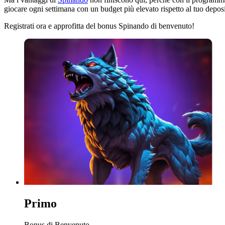
giocare ogni settimana con un budget più elevato rispetto al tuo deposi
Registrati ora e approfitta del bonus Spinando di benvenuto!
Primo
Bonus di Benvenuto