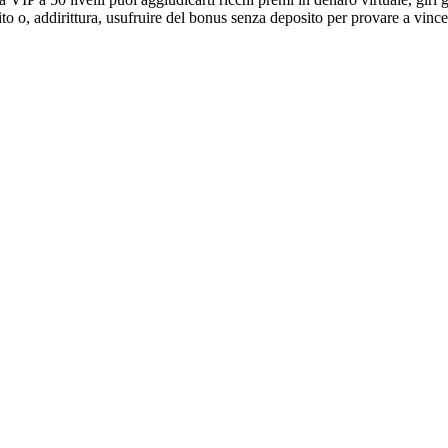
to o, addirittura, usufruire del bonus senza deposito per provare a vince