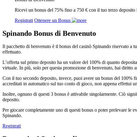
Ricevi un bonus del 75% fino a 750 € con il tuo terzo deposito 
Registrati
Ottenere un Bonus
Spinando Bonus di Benvenuto
Il pacchetto di benvenuto è il bonus del casinò Spinando riservato a tutt
effettuato.
L’offerta sul primo deposito ha un valore del 100% di quanto depositat
virtuale. In più, solo per questa promozione di benvenuto, hai diritto a
Con il tuo secondo deposito, invece, puoi avere un bonus del 100% fino 
accreditati in automatico sul tuo conto di gioco, non appena effettui 
Inoltre, ognuno di questi 3 bonus è attivabile singolarmente. Ciò signif
deposito.
Per giocare completamente uno di questi bonus o poter prelevare le even
Spinando.
Registrati