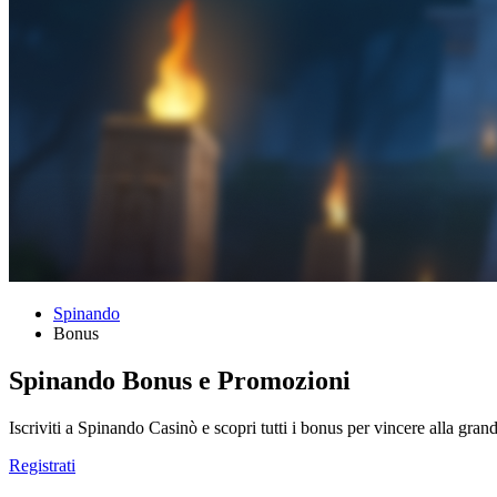
Spinando
Bonus
Spinando Bonus e Promozioni
Iscriviti a Spinando Casinò e scopri tutti i bonus per vincere alla gran
Registrati